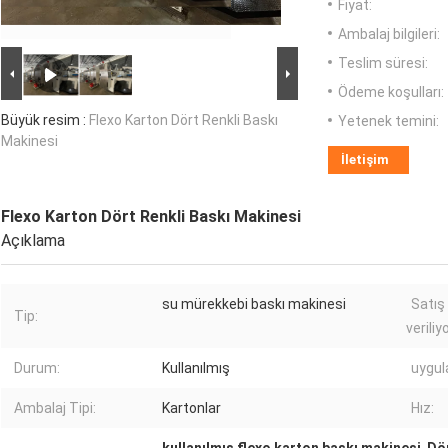
Fiyat:
Ambalaj bilgileri:
Teslim süresi:
Ödeme koşulları:
Büyük resim :
Flexo Karton Dört Renkli Baskı
Yetenek temini:
Makinesi
İletişim
Flexo Karton Dört Renkli Baskı Makinesi
Açıklama
su mürekkebi baskı makinesi
Satış
Tip:
veriliyo
Durum:
Kullanılmış
uygul
Ambalaj Tipi:
Kartonlar
Hız: