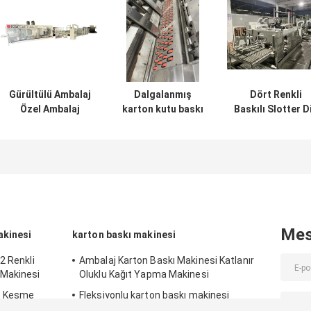
Gürültülü Ambalaj
Dalgalanmış
Dört Renkli
Özel Ambalaj
karton kutu baskı
Baskılı Slotter D
Çözümleri
makinesi
Cutter Inline Ku
Makinesi
Yapıcı
Mes
akinesi
karton baskı makinesi
2 Renkli
Ambalaj Karton Baskı Makinesi Katlanır
 Makinesi
Oluklu Kağıt Yapma Makinesi
ıp Kesme
Fleksiyonlu karton baskı makinesi
rleştirme