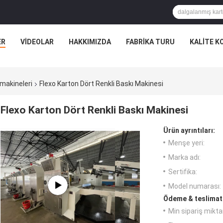
ER
VIDEOLAR
HAKKIMIZDA
FABRIKA TURU
KALITE K
 makineleri
Flexo Karton Dört Renkli Baskı Makinesi
Flexo Karton Dört Renkli Baskı Makinesi
Ürün ayrıntıları:
Menşe yeri:
Marka adı:
Sertifika:
Model numarası:
Ödeme & teslimat 
Min sipariş miktar