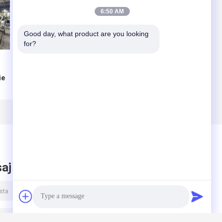
6:50 AM
Good day, what product are you looking 
for?
Dongfang Alt
Beş renkli Yüksek
ie
Baskı
Hızlı Flexo alt
tu
Fleksografik
baskı slotter Die
Baskı Çaplama
Cutting Line
Aygıtları
aj bırak