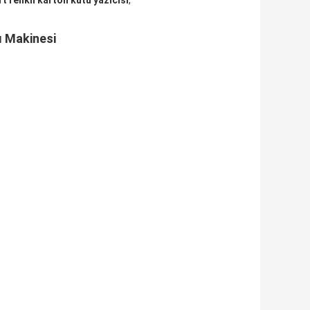
t renkli karton kutu yazıcısı
,
ı Makinesi