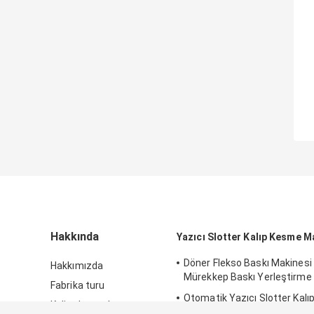
Hakkında
Yazıcı Slotter Kalıp Kesme M
Döner Flekso Baskı Makinesi 
Hakkımızda
Mürekkep Baskı Yerleştirme
Fabrika turu
Otomatik Yazıcı Slotter Kal
Kalite kontrol
Makinesi Ekonomik Baskı Ye