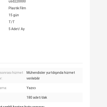
usd220000
Plastik Film
15 gün
T/T
5 Adet/ Ay
 sonrası hizmet
Mühendisler yurtdışında hizmet
r:
verilebilir
ama:
Yazıcı
180 adet/dak