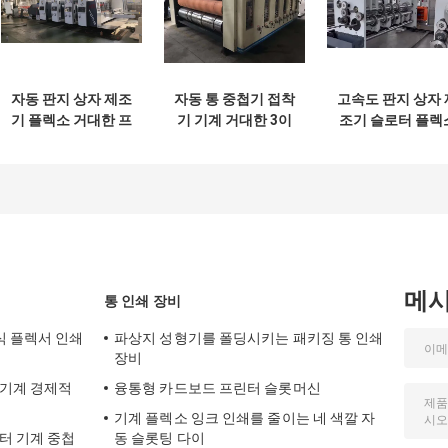
자동 판지 상자 제조
자동 통 중첩기 접착
고속도 판지 상자 
기 플렉소 거대한 프
기 기계 거대한 3이
조기 슬로터 플렉
린터 슬러터 기계
지 색을 출력하기
회전 형판 커터
메
통 인쇄 장비
식 플렉서 인쇄
파상지 성형기를 폴딩시키는 패키징 통 인쇄
장비
 기계 경제적
융통형 카드보드 프린터 슬롯머신
기계 플렉소 잉크 인쇄를 줄이는 네 색깔 자
터 기계 중첩
동 슬롯팅 다이