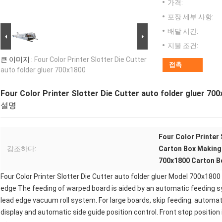
가격:
포장 세부 사항:
배달 시간:
지불 조건:
큰 이미지 :
Four Color Printer Slotter Die Cutter
접촉
auto folder gluer 700x1800
Four Color Printer Slotter Die Cutter auto folder gluer 70
설명
Four Color Printer 
강조하다:
Carton Box Making 
700x1800 Carton B
Four Color Printer Slotter Die Cutter auto folder gluer Model 700x1800
edge The feeding of warped board is aided by an automatic feeding s
lead edge vacuum roll system. For large boards, skip feeding. automatic
display and automatic side guide position control. Front stop positio