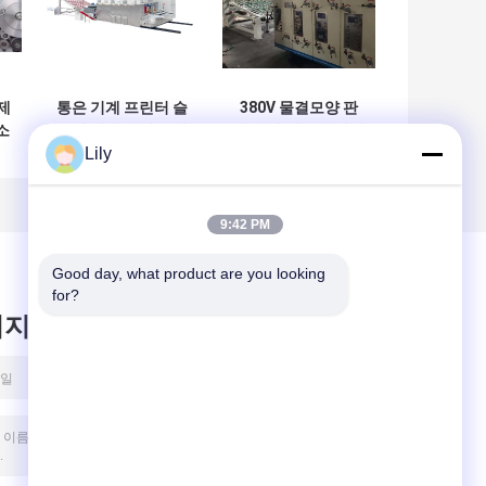
제
통은 기계 프린터 슬
380V 물결모양 판
소
로터 다이 커터를 만
지 상자 제조기 거대
Lily
드는 카드보드 박스
한 전환을 강화하세
를 주름지게 했습니
요
다
9:42 PM
Good day, what product are you looking 
for?
시지를 남겨주세요