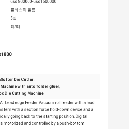
usd 800000-usd1500000
플라스틱 필름
5일
티/티
0x1800
Slotter Die Cutter
,
Machine with auto folder gluer
,
ox Die Cutting Machine
 A . Lead edge Feeder Vacuum roll feeder with a lead
ystem with a section force hold-down device and a
ally going back to the starting position. Digital
n is motorized and controlled by a push-bottom