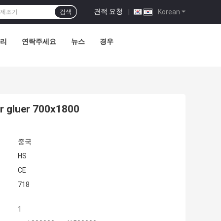
견적 요청
|
Korean
검색
관리
연락주세요
뉴스
경우
er gluer 700x1800
중국
HS
CE
718
1