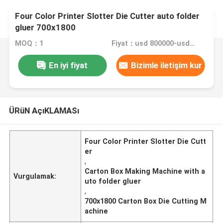
Four Color Printer Slotter Die Cutter auto folder
gluer 700x1800
MOQ：1
Fiyat：usd 800000-usd1500000
En iyi fiyat
Bizimle iletişim kur
ÜRüN AçıKLAMASı
Four Color Printer Slotter Die Cutt
er
,
Carton Box Making Machine with a
Vurgulamak:
uto folder gluer
,
700x1800 Carton Box Die Cutting M
achine