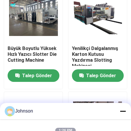
Hakkımızda
Fabrika turu
Büyük Boyutlu Yüksek
Yenilikçi Dalgalanmış
Kalite kontrol
Hızlı Yazıcı Slotter Die
Karton Kutusu
Cutting Machine
Yazdırma Slotting
Makinesi
Bize Ulaşın
Talep Gönder
Talep Gönder
Haberler
Vakalar
Johnson
karton baskı makinesi
1:26 PM