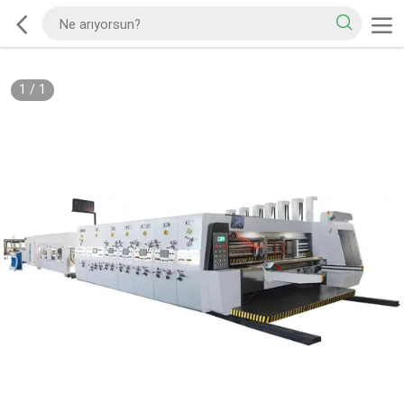
1
/
1