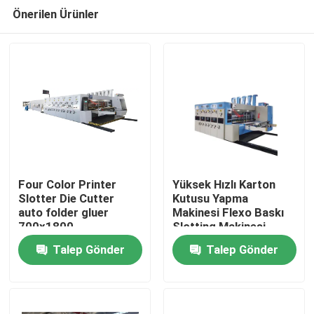
Önerilen Ürünler
Four Color Printer
Yüksek Hızlı Karton
Slotter Die Cutter
Kutusu Yapma
auto folder gluer
Makinesi Flexo Baskı
Ev
700x1800
Slotting Makinesi
Talep Gönder
Talep Gönder
Ürünler
videolar