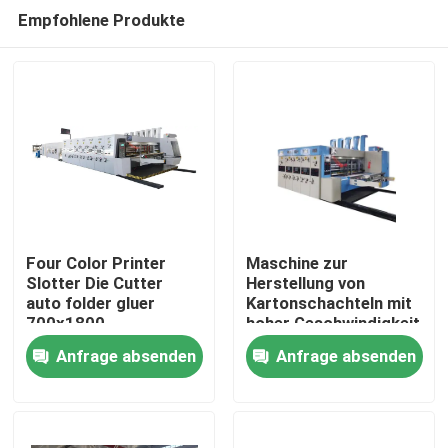
Empfohlene Produkte
Four Color Printer
Maschine zur
Slotter Die Cutter
Herstellung von
auto folder gluer
Kartonschachteln mit
Haus
700x1800
hoher Geschwindigkeit
Anfrage absenden
Anfrage absenden
Produkte
Videos