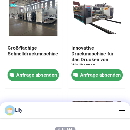
Über uns
Fabrik-Ausflug
Großflächige
Innovative
Qualitätskontrolle
Schnelldruckmaschine
Druckmaschine für
das Drucken von
Wellkarton
Treten Sie mit uns in Verbindung
Anfrage absenden
Anfrage absenden
Nachrichten
Fälle
Lily
Kartondruckmaschine
6:16 AM