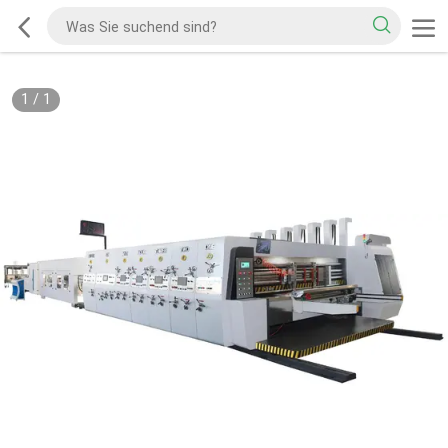
1
/
1