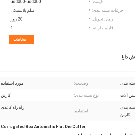
قیمت:
usd000-usd000
جزئیات بسته بندی:
فیلم پلاستیکی
زمان تحویل:
20 روز
قابلیت ارائه:
1
مخاطب
وش داغ
ته بندی
وضعیت:
مورد استفاده
ین آلات
نوع بسته بندی:
کارتن
سته بندی
راه راه کاغذی
استفاده:
کارتن
Corrugated Box Automatic Flat Die Cutter