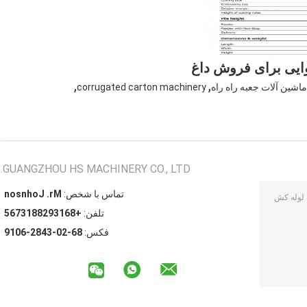
ایی برای فروش داغ
,
,
اشین آلات جعبه راه راه
corrugated carton machinery
GUANGZHOU HS MACHINERY CO., LTD.
تماس با شخص:
Mr. Johnson
تلفن:
+8613928813765
فکس:
86-20-3482-6019