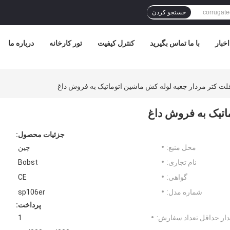
جستجو کردن
اخبار
با ما تماس بگیرید
کنترل کیفیت
تور کارخانه
درباره ما
لت کتر مردار جعبه لوله کش ماشین اتوماتیک به فروش داغ
اتیک به فروش داغ
جزئیات محصول:
محل منبع:
چین
نام تجاری:
Bobst
گواهی:
CE
شماره مدل:
sp106er
پرداخت:
ار حداقل تعداد سفارش:
1