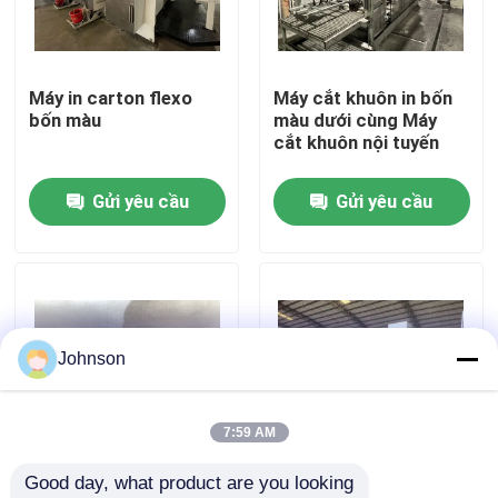
Về chúng tôi
Máy in carton flexo
Máy cắt khuôn in bốn
bốn màu
màu dưới cùng Máy
Tham quan nhà máy
cắt khuôn nội tuyến
Gửi yêu cầu
Gửi yêu cầu
Kiểm soát chất lượng
Liên hệ chúng tôi
Tin tức
Johnson
Các trường hợp
7:59 AM
Good day, what product are you looking 
máy in thùng carton
Dongfang Bottom
Dây chuyền in đáy