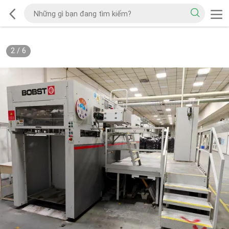
2
/
6