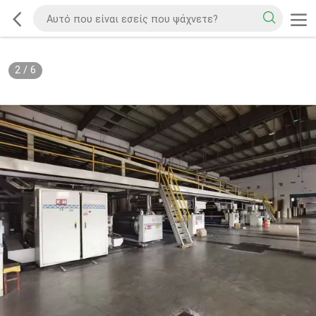
2
/
6