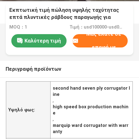
Εκπτωτική τιμή πώληση υψηλής ταχύτητας
επτά πλυντικές ράβδους παραγωγής για
Marquip Ward
MOQ：1
Τιμή：usd100000-usd000000
Μας ελάτε σε
Καλύτερη τιμή
επαφή με
Περιγραφή προϊόντων
second hand seven ply corrugator l
ine
,
high speed box production machin
Υψηλό φως:
e
,
marquip ward corrugator with warr
anty