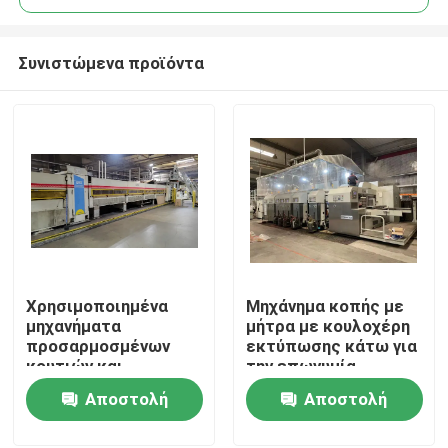
Συνιστώμενα προϊόντα
Χρησιμοποιημένα
Μηχάνημα κοπής με
Σπίτι
μηχανήματα
μήτρα με κουλοχέρη
προσαρμοσμένων
εκτύπωσης κάτω για
κουτιών και
την επωνυμία
Προϊόντα
συσκευασιών
Dongfang
Αποστολή
Αποστολή
APSTARHG1628
ερώτησης
ερώτησης
Βίντεο