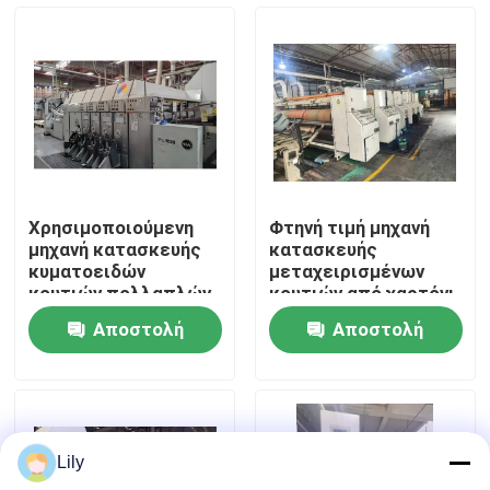
Περίπου εμείς
Γύρος εργοστασίων
Ποιοτικός έλεγχος
Χρησιμοποιούμενη
Φτηνή τιμή μηχανή
μηχανή κατασκευής
κατασκευής
Μας ελάτε σε επαφή με
κυματοειδών
μεταχειρισμένων
κουτιών πολλαπλών
κουτιών από χαρτόνι
λειτουργιών
Αποστολή
Αποστολή
Ειδήσεις
ερώτησης
ερώτησης
Περιπτώσεις
Lily
μηχανή εκτύπωσης χαρτοκιβωτίων