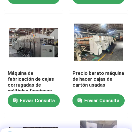
Sobre nosotros
Viaje de la fábrica
Control de calidad
Éntrenos en contacto con
Máquina de
Precio barato máquina
fabricación de cajas
de hacer cajas de
corrugadas de
cartón usadas
múltiples funciones
Noticias
Enviar Consulta
Enviar Consulta
Casos
impresora del cartón