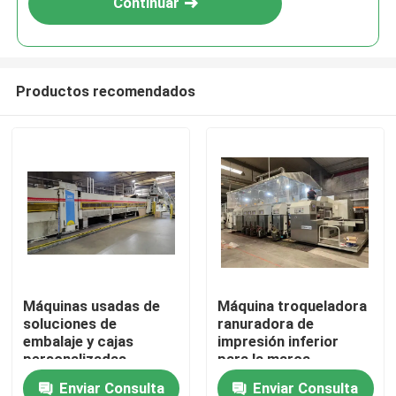
Continuar
Productos recomendados
Hogar
Máquinas usadas de
Máquina troqueladora
soluciones de
ranuradora de
Productos
embalaje y cajas
impresión inferior
personalizadas
para la marca
APSTARHG1628 de
Enviar Consulta
Enviar Consulta
Vídeos
Dongfang