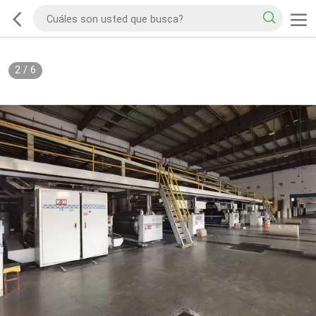
2
/
6