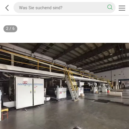
2
/
6