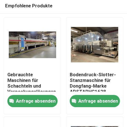
Empfohlene Produkte
Gebrauchte
Bodendruck-Slotter-
Maschinen für
Stanzmaschine für
Schachteln und
Dongfang-Marke
Haus
Verpackungslösungen
APSTARHG1628
Anfrage absenden
Anfrage absenden
Produkte
Videos