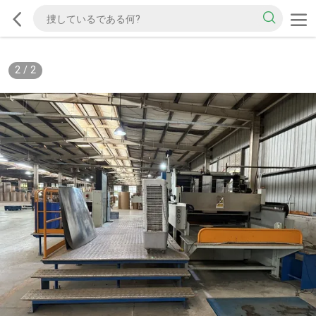
2
/
2