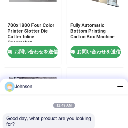
私達について
700x1800 Four Color
Fully Automatic
Printer Slotter Die
Bottom Printing
工場旅行
Cutter Inline
Carton Box Machine
Casemaker
お問い合わせを送信
お問い合わせを送信
品質管理
私達に連絡しなさい
Johnson
ニュース
11:49 AM
場合
Good day, what product are you looking 
for?
カートンの印字機
高解像度印刷のための
自動波紋紙箱製造機 プ