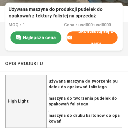
Używana maszyna do produkcji pudełek do
opakowań z tektury falistej na sprzedaż
MOQ：1
Cena：usd000-usd0000
Skontaktuj się z
Najlepsza cena
nami
OPIS PRODUKTU
używana maszyna do tworzenia pu
dełek do opakowań falistego
,
maszyna do tworzenia pudełek do
High Light:
opakowań falistego
,
maszyna do druku kartonów do opa
kowań