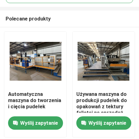
Polecane produkty
Automatyczna
Używana maszyna do
Dom
maszyna do tworzenia
produkcji pudełek do
i cięcia pudełek
opakowań z tektury
falistej na sprzedaż
Produkty
Wyślij zapytanie
Wyślij zapytanie
Filmy