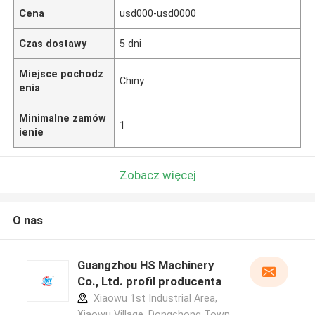
Cena
usd000-usd0000
Czas dostawy
5 dni
Miejsce pochodz
Chiny
enia
Minimalne zamów
1
ienie
Zobacz więcej
O nas
Guangzhou HS Machinery
Co., Ltd. profil producenta
Xiaowu 1st Industrial Area,
Xiaowu Village, Dongchong Town,