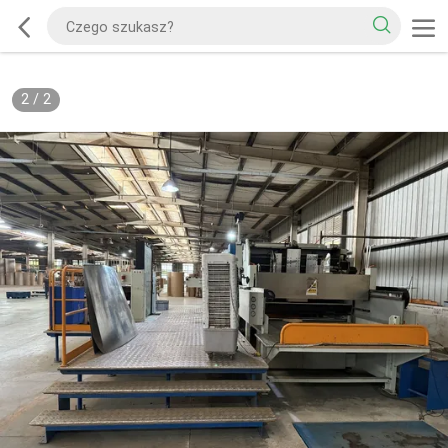
2
/
2