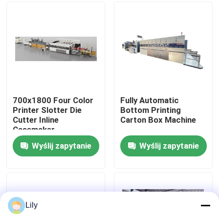
O nas
Wycieczka po fabryce
Kontrola jakości
700x1800 Four Color
Fully Automatic
Printer Slotter Die
Bottom Printing
Cutter Inline
Carton Box Machine
Skontaktuj się z nami
Casemaker
Wyślij zapytanie
Wyślij zapytanie
Aktualności
Sprawy
Lily
maszyna do drukowania kartonów