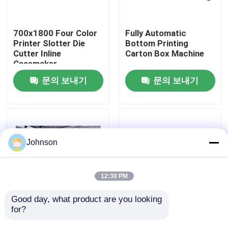
우리에 대하여
700x1800 Four Color
Fully Automatic
Printer Slotter Die
Bottom Printing
Cutter Inline
Carton Box Machine
공장 여행
Casemaker
문의 보내기
문의 보내기
품질 관리
연락주세요
Johnson
뉴스
12:30 PM
경우
Good day, what product are you looking 
for?
고해상도 인쇄용 카튼
자동 골판지 상자 제조
인쇄기를 변환하는 기
기 프린터 슬로터 다이
통 인쇄 장비