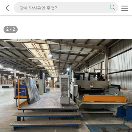
2
/
2