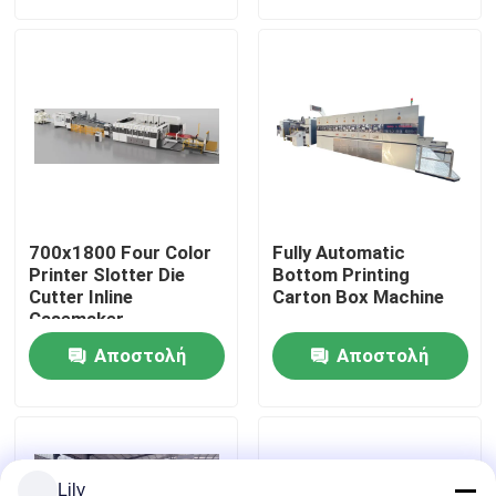
ερώτησης
ερώτησης
Περίπου εμείς
Γύρος εργοστασίων
Ποιοτικός έλεγχος
700x1800 Four Color
Fully Automatic
Μας ελάτε σε επαφή με
Printer Slotter Die
Bottom Printing
Cutter Inline
Carton Box Machine
Casemaker
Ειδήσεις
Αποστολή
Αποστολή
ερώτησης
ερώτησης
Περιπτώσεις
μηχανή εκτύπωσης χαρτοκιβωτίων
Lily