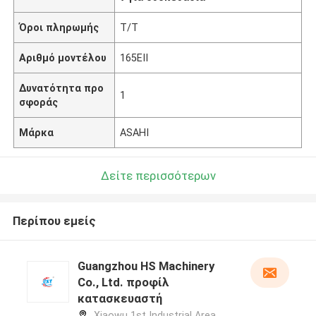
Όροι πληρωμής
T/T
Αριθμό μοντέλου
165EII
Δυνατότητα προ
1
σφοράς
Μάρκα
ASAHI
Δείτε περισσότερων
Περίπου εμείς
Guangzhou HS Machinery
Co., Ltd. προφίλ
κατασκευαστή
Xiaowu 1st Industrial Area,