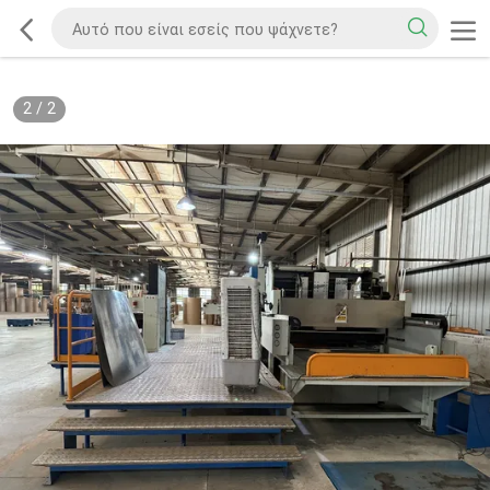
2
/
2