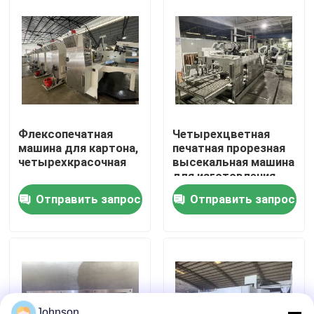
О нас
Путешествие фабрики
Проверка качества
Флексопечатная
Четырехцветная
машина для картона,
печатная прорезная
четырехкрасочная
высекальная машина
Свяжитесь мы
для изготовления
коробок в линию
Отправить запрос
Отправить запрос
Новости
Случаи
печатная машина коробки
Johnson