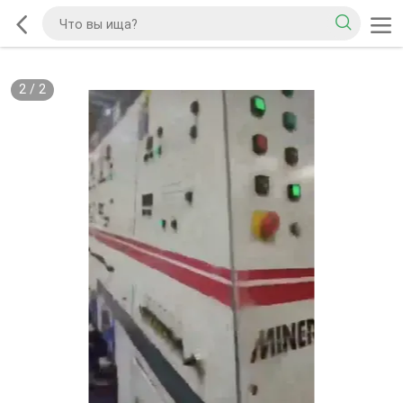
2
/
2