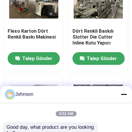
Hakkımızda
Flexo Karton Dört
Dört Renkli Baskılı
Fabrika turu
Renkli Baskı Makinesi
Slotter Die Cutter
Inline Kutu Yapıcı
Kalite kontrol
Talep Gönder
Talep Gönder
Bize Ulaşın
Haberler
Johnson
Vakalar
6:52 AM
Good day, what product are you looking 
karton baskı makinesi