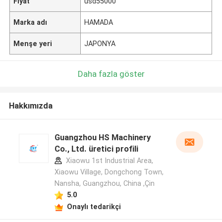
Fiyat
usd55000
Marka adı
HAMADA
Menşe yeri
JAPONYA
Daha fazla göster
Hakkımızda
Guangzhou HS Machinery
Co., Ltd. üretici profili
Xiaowu 1st Industrial Area,
Xiaowu Village, Dongchong Town,
Nansha, Guangzhou, China ,Çin
5.0
Onaylı tedarikçi