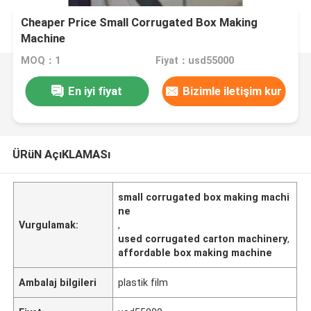
Cheaper Price Small Corrugated Box Making
Machine
MOQ：1
Fiyat：usd55000
En iyi fiyat
Bizimle iletişim kur
ÜRüN AçıKLAMASı
small corrugated box making machi
ne
Vurgulamak:
,
used corrugated carton machinery
,
affordable box making machine
Ambalaj bilgileri
plastik film