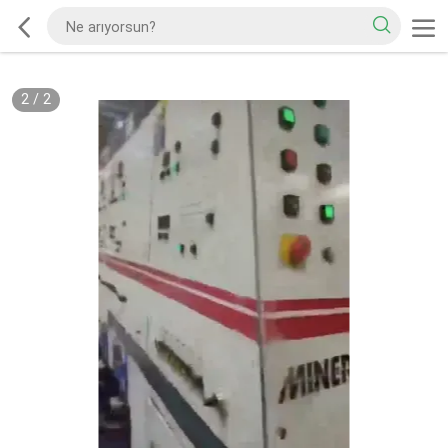
2
/
2