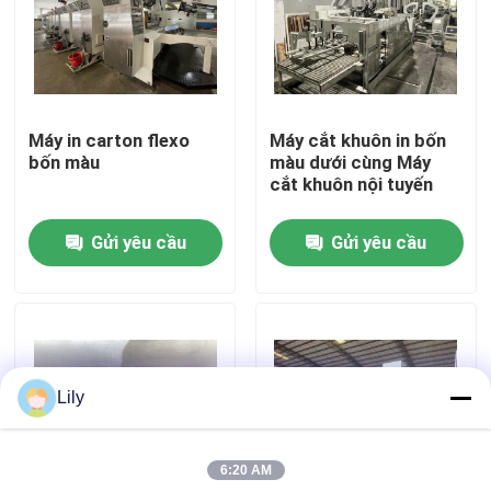
Về chúng tôi
Tham quan nhà máy
Máy in carton flexo
Máy cắt khuôn in bốn
bốn màu
màu dưới cùng Máy
cắt khuôn nội tuyến
Kiểm soát chất lượng
Gửi yêu cầu
Gửi yêu cầu
Liên hệ chúng tôi
Tin tức
Lily
Các trường hợp
6:20 AM
máy in thùng carton