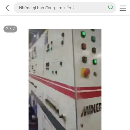
2
/
2