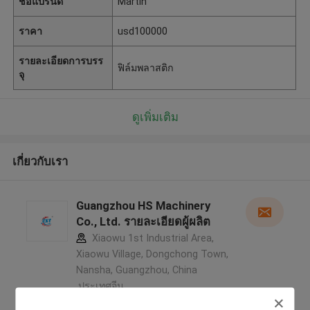
ชื่อแบรนด์
Martin
ราคา
usd100000
รายละเอียดการบรร
ฟิล์มพลาสติก
จุ
ดูเพิ่มเติม
เกี่ยวกับเรา
Guangzhou HS Machinery
Co., Ltd. รายละเอียดผู้ผลิต
Xiaowu 1st Industrial Area,
Xiaowu Village, Dongchong Town,
Nansha, Guangzhou, China
,ประเทศจีน
5.0