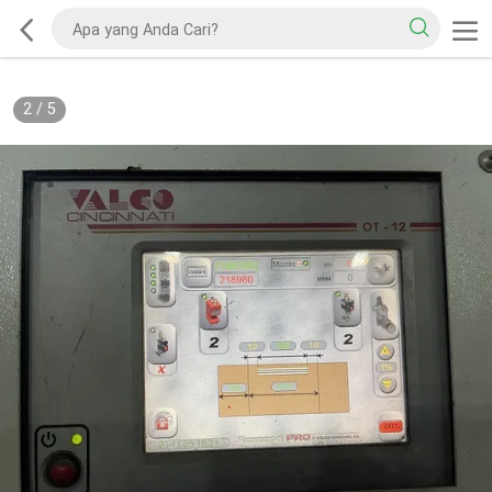
2
/
5