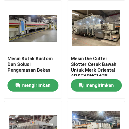
Mesin Kotak Kustom
Mesin Die Cutter
Dan Solusi
Slotter Cetak Bawah
Pengemasan Bekas
Untuk Merk Oriental
APSTARHG1628
mengirimkan
mengirimkan
Rumah
permintaan
permintaan
Produk
Video