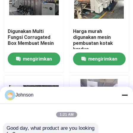
Tentang kami
Digunakan Multi
Harga murah
Tur Pabrik
Fungsi Corrugated
digunakan mesin
Box Membuat Mesin
pembuatan kotak
kardus
Kontrol kualitas
mengirimkan
mengirimkan
permintaan
permintaan
Hubungi kami
Berita
Johnson
Kasus
1:21 AM
Good day, what product are you looking 
mesin cetak karton