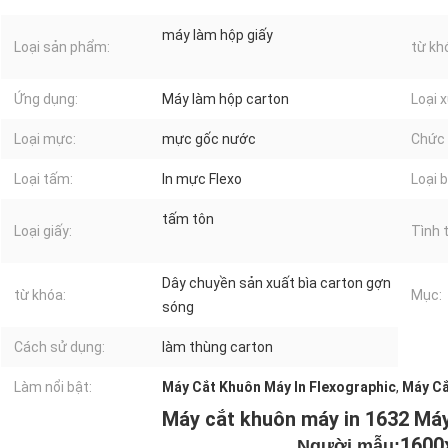
máy làm hộp giấy
Loại sản phẩm:
từ kh
Ứng dụng:
Máy làm hộp carton
Loại x
Loại mực:
mực gốc nước
Chức 
Loại tấm:
In mực Flexo
Loại b
tấm tôn
Loại giấy:
Tình 
Dây chuyền sản xuất bìa carton gợn
từ khóa:
Mục:
sóng
Cách sử dụng:
làm thùng carton
Làm nổi bật:
Máy Cắt Khuôn Máy In Flexographic
,
Máy Cắ
Máy cắt khuôn máy in 1632 Máy
1600
Người mẫu: