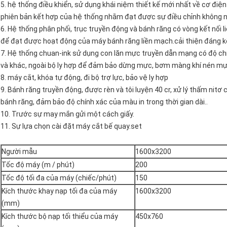
5. hệ thống điều khiển, sử dụng khái niệm thiết kế mới nhất về cơ điện
phiên bản kết hợp của hệ thống nhằm đạt được sự điều chỉnh không n
6. Hệ thống phân phối, trục truyền động và bánh răng có vòng kết nối 
để đạt được hoạt động của máy bánh răng liền mạch.cải thiện đáng kể
7. Hệ thống chuan-ink sử dụng con lăn mực truyền dẫn mạng có độ chín
và khác, ngoài bộ ly hợp để đảm bảo dừng mực, bơm màng khí nén mực
8. máy cắt, khóa tự động, đi bộ trợ lực, bảo vệ ly hợp
9. Bánh răng truyền động, được rèn và tôi luyện 40 cr, xử lý thấm nitơ 
bánh răng, đảm bảo độ chính xác của màu in trong thời gian dài..
10. Trước sự may mắn gửi một cách giấy.
11. Sự lựa chọn cài đặt máy cắt bế quay.set
Người mẫu
1600x3200
Tốc độ máy (m / phút)
200
Tốc độ tối đa của máy (chiếc/phút)
150
Kích thước khay nạp tối đa của máy
1600x3200
(mm)
Kích thước bộ nạp tối thiểu của máy
450x760