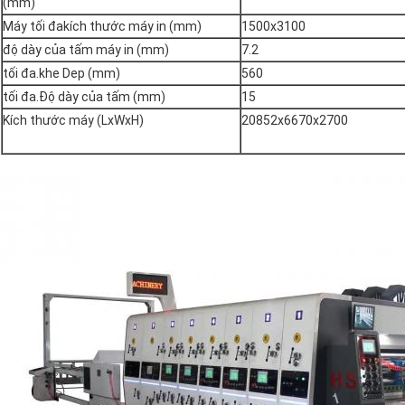
(mm)
Máy tối đakích thước máy in (mm)
1500x3100
độ dày của tấm máy in (mm)
7.2
tối đa.khe Dep (mm)
560
tối đa.Độ dày của tấm (mm)
15
Kích thước máy (LxWxH)
20852x6670x2700