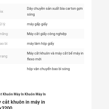
Dây chuyền sản xuất bìa carton gợn
óa:
sóng
ử lý:
máy gấp giấy
năng:
Máy cắt giấy công nghiệp
ao bì:
máy làm hộp giấy
Máy cắt khuôn và máy cắt bế máy in
trạng:
flexo mới
hộp vận chuyển bao bì sóng
t Khuôn Máy In Khuôn Máy In
 cắt khuôn in máy in
x3200