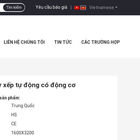
Yêu cầu báo giá
|
Vietnamese
Tìm kiếm
LIÊN HỆ CHÚNG TÔI
TIN TỨC
CÁC TRƯỜNG HỢP
y xếp tự động có động cơ
 sản phẩm:
Trung Quốc
HS
CE
1600X3200