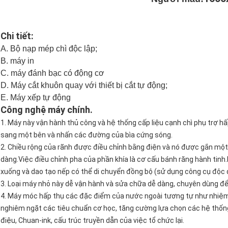
Chi tiết:
A. Bộ nạp mép chì độc lập;
B. máy in
C. máy đánh bạc có động cơ
D. Máy cắt khuôn quay với thiết bị cắt tự động;
E. Máy xếp tự động
Công nghệ máy chính.
1. Máy này vận hành thủ công và hệ thống cấp liệu cạnh chì phụ trợ hấ
sang một bên và nhấn các đường của bìa cứng sóng.
2. Chiều rộng của rãnh được điều chỉnh bằng điện và nó được gắn mộ
dàng.Việc điều chỉnh pha của phần khía là cơ cấu bánh răng hành tinh.
xuống và dao tạo nếp có thể di chuyển đồng bộ (sử dụng công cụ độc qu
3. Loại máy nhỏ này dễ vận hành và sửa chữa dễ dàng, chuyên dùng để
4. Máy móc hấp thụ các đặc điểm của nước ngoài tương tự như nhiệm 
nghiêm ngặt các tiêu chuẩn cơ học, tăng cường lựa chọn các hệ thống 
điệu, Chuan-ink, cấu trúc truyền dẫn của việc tổ chức lại.