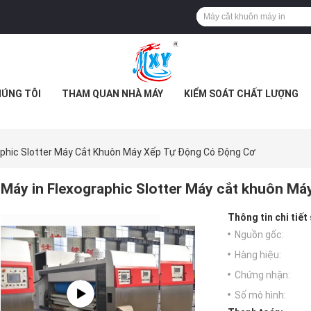
HÚNG TÔI
THAM QUAN NHÀ MÁY
KIỂM SOÁT CHẤT LƯỢNG
aphic Slotter Máy Cắt Khuôn Máy Xếp Tự Động Có Động Cơ
Máy in Flexographic Slotter Máy cắt khuôn Má
Thông tin chi tiết
Nguồn gốc:
Hàng hiệu:
Chứng nhận:
Số mô hình: