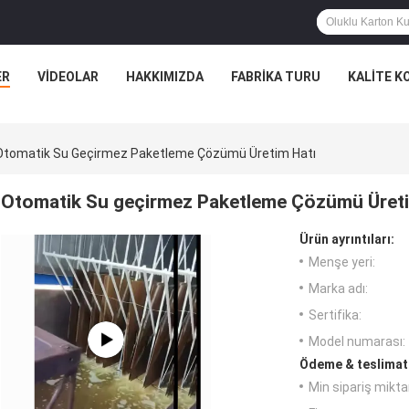
ER
VIDEOLAR
HAKKIMIZDA
FABRIKA TURU
KALITE K
Otomatik Su Geçirmez Paketleme Çözümü Üretim Hatı
Otomatik Su geçirmez Paketleme Çözümü Üreti
Ürün ayrıntıları:
Menşe yeri:
Marka adı:
Sertifika:
Model numarası:
Ödeme & teslimat 
Min sipariş miktar