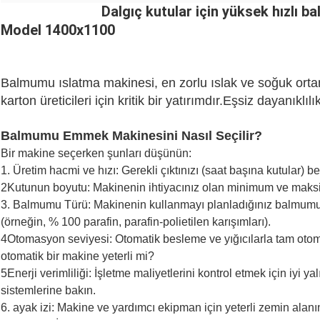
Dalgıç kutular için yüksek hızlı
Model 1400x1100
Balmumu ıslatma makinesi, en zorlu ıslak ve soğuk ort
karton üreticileri için kritik bir yatırımdır.Eşsiz dayanık
Balmumu Emmek Makinesini Nasıl Seçilir?
Bir makine seçerken şunları düşünün:
1. Üretim hacmi ve hızı: Gerekli çıktınızı (saat başına kutular) bel
2Kutunun boyutu: Makinenin ihtiyacınız olan minimum ve maksi
3. Balmumu Türü: Makinenin kullanmayı planladığınız balmumu
(örneğin, % 100 parafin, parafin-polietilen karışımları).
4Otomasyon seviyesi: Otomatik besleme ve yığıcılarla tam otomat
otomatik bir makine yeterli mi?
5Enerji verimliliği: İşletme maliyetlerini kontrol etmek için iyi y
sistemlerine bakın.
6. ayak izi: Makine ve yardımcı ekipman için yeterli zemin alan