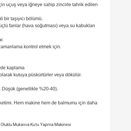
çin uçuş veya iğneye sahip zincirle tahrik edilen
i bir taşıyıcı bölümü.
güçlü fanlar (hava soğutması) veya su kabukları
r.
 zamanlama kontrol etmek için.
rde kaplama
arak kutuya püskürtürler veya dökülür.
. Düşük (genellikle %20-40).
üketimi. Hem makine hem de balmumu için daha
Oluklu Mukavva Kutu Yapma Makinesi