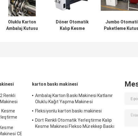
Oluklu Karton
Döner Otomatik
Jumbo Otomati
Ambalaj Kutusu
Kalıp Kesme
Paketleme Kutu
Yapma Makinesi
Makinesi Oluklu
Yapma Makines
Baskı Slotter
Baskı Yerleştirme
Yazıcı Slotter
Kalıp Kesme
Makinesi
Makinesi
Mes
akinesi
karton baskı makinesi
2 Renkli
Ambalaj Karton Baskı Makinesi Katlanır
 Makinesi
Oluklu Kağıt Yapma Makinesi
ıp Kesme
Fleksiyonlu karton baskı makinesi
rleştirme
Dört Renkli Otomatik Yerleştirme Kalıp
Kesme Makinesi Flekso Mürekkep Baskı
p Kesme
Makinesi CE