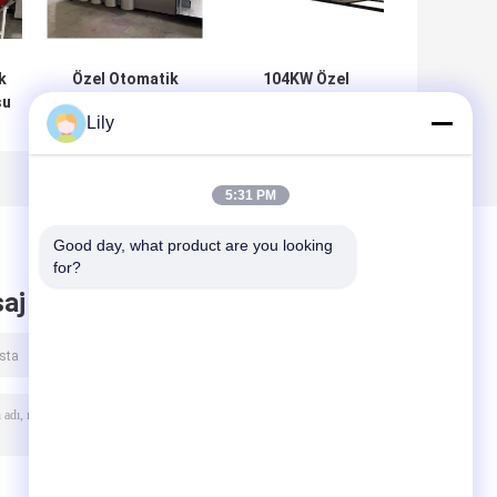
k
Özel Otomatik
104KW Özel
su
Oluklu Karton
Ambalaj Kutusu
Lily
i
Kutu Yapma
Yapma Makinesi
Makinesi 220v
Yazıcı Slotter
Gerilim
Döner Kalıp Kesici
5:31 PM
Good day, what product are you looking 
for?
aj bırak