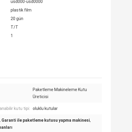
usd000-usd0000
plastik film
20 gün
T/T
1
Paketleme Makineleme Kutu
Üreticisi
nabilir kutu tipi:
oluklu kutular
,
Garanti ile paketleme kutusu yapma makinesi
,
manları