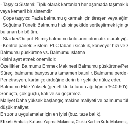
· Taşıyıcı Sistemi: Tipik olarak kartonları her aşamada taşımak i
veya kemerli bir sistemdir.
· Çöpe taşıyıcı: Fazla balmumu çıkarmak için titreşen veya eğiml
· Soğutma Tüneli: Balmumu hızlı bir şekilde sertleştirmek için 
bulunan bir bölüm.
· Stacker/Output: Bitmiş balmumu kutularını otomatik olarak yığa
· Kontrol paneli: Sistemi PLC tabanlı sıcaklık, konveyör hızı ve
Balmumu püskürtme vs. Balmumu ıslatma
İkisini ayırt etmek önemlidir:
Özellikleri Balmumu Emmek Makinesi Balmumu püskürtme/Pe
Süreç, balmumu banyosuna tamamen batırılır. Balmumu perde ol
Penetrasyon, kartın çekirdeğine derin bir şekilde nüfuz eder.
Balmumu Ekle Yüksek (genellikle kutunun ağırlığının %40-60'ı)
Sonuçta, çok güçlü, katı ve su geçirmez.
Maliyet Daha yüksek başlangıç makine maliyeti ve balmumu t
düşük maliyet.
En zorlu uygulamalar için en iyisi (buz, taze balık).
,
,
Etiket:
Ambalaj Kutusu Yapma Makinesi
Oluklu Karton Kutu Makinesi