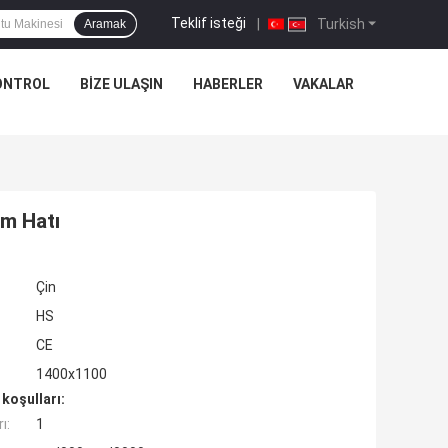
Teklif isteği
|
Turkish
Aramak
ONTROL
BIZE ULAŞIN
HABERLER
VAKALAR
m Hatı
Çin
HS
CE
1400x1100
koşulları:
ı:
1