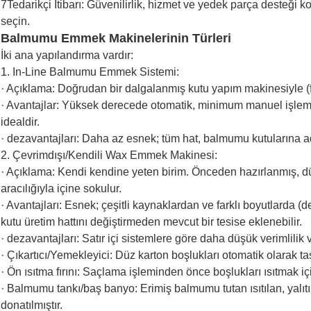
7Tedarikçi İtibarı: Güvenilirlik, hizmet ve yedek parça desteği 
seçin.
Balmumu Emmek Makinelerinin Türleri
İki ana yapılandırma vardır:
1. In-Line Balmumu Emmek Sistemi:
· Açıklama: Doğrudan bir dalgalanmış kutu yapım makinesiyle (fo
· Avantajlar: Yüksek derecede otomatik, minimum manuel işleme,
idealdir.
· dezavantajları: Daha az esnek; tüm hat, balmumu kutularına a
2. Çevrimdışı/Kendili Wax Emmek Makinesi:
· Açıklama: Kendi kendine yeten birim. Önceden hazırlanmış, düz 
aracılığıyla içine sokulur.
· Avantajları: Esnek; çeşitli kaynaklardan ve farklı boyutlarda (de
kutu üretim hattını değiştirmeden mevcut bir tesise eklenebilir.
· dezavantajları: Satır içi sistemlere göre daha düşük verimlilik
· Çıkartıcı/Yemekleyici: Düz karton boşlukları otomatik olarak taş
· Ön ısıtma fırını: Saçlama işleminden önce boşlukları ısıtmak içi
· Balmumu tankı/baş banyo: Erimiş balmumu tutan ısıtılan, yalıtım
donatılmıştır.