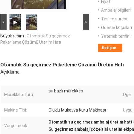
Fiyat:
Ambalaj bilgileri:
Teslim süresi:
Ödeme koşulları:
Büyük resim :
Otomatik Su geçirmez
Yetenek temini:
Paketleme Çözümü Üretim Hatı
İletişim
Otomatik Su geçirmez Paketleme Çözümü Üretim Hatı
Açıklama
su bazlı mürekkep
Mürekkep Türü:
Öğe:
Makine Tipi:
Oluklu Mukavva Kutu Makinası
Uygula
Otomatik su geçirmez ambalaj üretim hattı
Vurgulamak:
Su geçirmez ambalaj çözeltisi üretim ekip